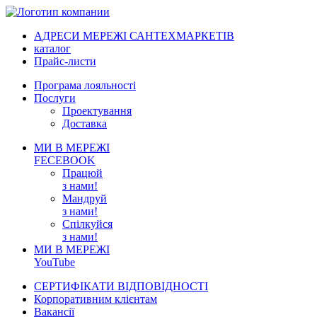
АДРЕСИ МЕРЕЖІ САНТЕХМАРКЕТІВ
каталог
Прайс-листи
Програма лояльності
Послуги
Проектування
Доставка
МИ В МЕРЕЖІ
FECEBOOK
Працюй
з нами!
Мандруй
з нами!
Спілкуйся
з нами!
МИ В МЕРЕЖІ
YouTube
СЕРТИФІКАТИ ВІДПОВІДНОСТІ
Корпоративним клієнтам
Вакансії