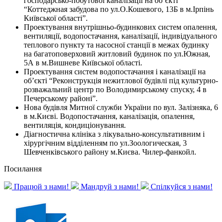
господарсько-побутової каналізації на об’єкті
“Коттеджная забудова по ул.О.Кошевого, 13Б в м.Ірпінь
Київської області”.
Проектування внутрішньо-будинкових систем опалення,
вентиляції, водопостачання, каналізації, індивідуального
теплового пункту та насосної станції в межах будинку
на багатоповерховий житловий будинок по ул.Южная,
5А в м.Вишневе Київської області.
Проектування систем водопостачання і каналізації на
об’єкті “Реконструкція нежитлової будівлі під культурно-
розважальний центр по Володимирському спуску, 4 в
Печерському районі”.
Нова будівля Митної служби України по вул. Залізняка, 6
в м.Києві. Водопостачання, каналізація, опалення,
вентиляція, кондиціонування.
Діагностична клініка з лікувально-консультативним і
хірургічним відділенням по ул.Зоологическая, 3
Шевченківського району м.Києва. Чилер-фанкойл.
Посилання
Працюй з нами!
Мандруй з нами!
Спілкуйся з нами!