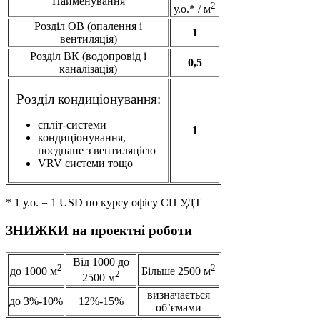
Найменування
2
у.о.* / м
Розділ ОВ (опалення і
1
вентиляція)
Розділ ВК (водопровід і
0,5
каналізація)
Розділ кондиціонування:
спліт-системи
1
кондиціонування,
поєднане з вентиляцією
VRV системи тощо
* 1 у.о. = 1 USD по курсу офісу СП УДТ
ЗНИЖКИ на проектні роботи
Від 1000 до
2
2
до 1000 м
Більше 2500 м
2
2500 м
визначається
до 3%-10%
12%-15%
об’ємами