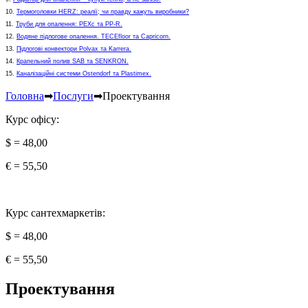
10.
Термоголовки HERZ: реалії; чи правду кажуть виробники?
11.
Труби для опалення: РЕХс та PP-R.
12.
Водяне підлогове опалення. ТЕСЕfloor та Capricorn.
13.
Підлогові конвектори Polvax та Karrera.
14.
Крапельний полив SAB та SENKRON.
15.
Каналізаційні системи Ostendorf та Plastimex.
Головна
➡
Послуги
➡
Проектування
Курс офісу:
$ = 48,00
€ = 55,50
Курс сантехмаркетів:
$ = 48,00
€ = 55,50
Проектування