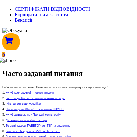
СЕРТИФІКАТИ ВІДПОВІДНОСТІ
Корпоративним клієнтам
Вакансії
0
Часто задавані питання
Побачив цікаве питання? Натискай на посилання, та отримуй експрес-відповідь!
1.
Купуй коли зручно! Інтернет-магазин.
2.
Карта води Києва. Безкоштовні аналізи води.
3.
Фільтри для води Aquafilter.
4.
Чиста вода по 30коп/л – зворотний ОСМОС
5.
Купуй дешевше по «Програмі лояльності»
6.
Діючі акції мережі «Інсталятор»
7.
Теплові насоси TWEETOP для ГВП та опалення.
8.
Котельне обладнання ВАХІ та DeDietrich.
9.
Радіатор для опалення – купуй тепло, а не залізо!