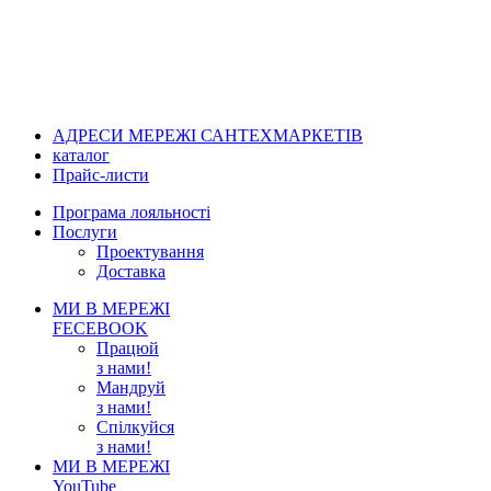
АДРЕСИ МЕРЕЖІ САНТЕХМАРКЕТІВ
каталог
Прайс-листи
Програма лояльності
Послуги
Проектування
Доставка
МИ В МЕРЕЖІ
FECEBOOK
Працюй
з нами!
Мандруй
з нами!
Спілкуйся
з нами!
МИ В МЕРЕЖІ
YouTube